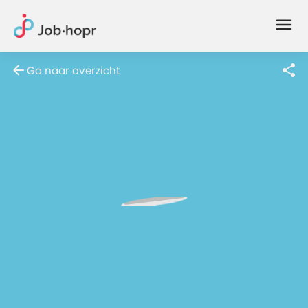
Joblife
-
Every
Ga naar overzicht
Job
Has
Its
Story