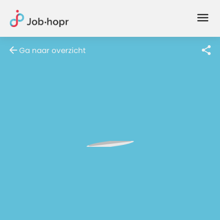
Joblife
-
Every
Ga naar overzicht
Job
Has
Its
Story