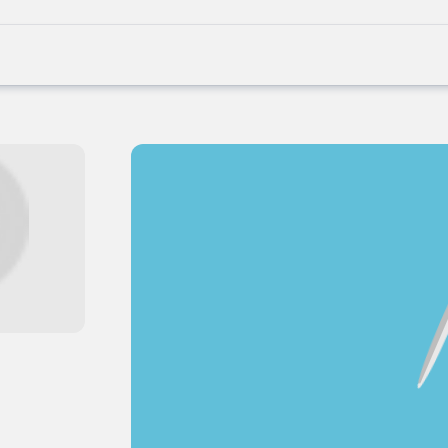
Joblife
-
Every
Job
Has
Its
Story