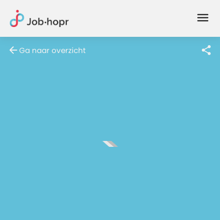
Joblife
-
Every
Ga naar overzicht
Job
Has
Its
Story