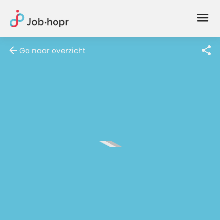
Joblife
-
Every
Ga naar overzicht
Job
Has
Its
Story