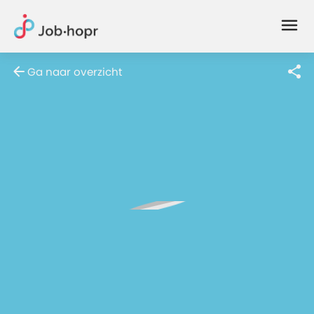
Joblife
-
Every
Ga naar overzicht
Job
Has
Its
Story