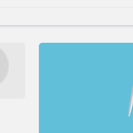
Joblife
-
Every
Job
Has
Its
Story