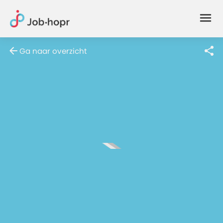
Joblife
-
Every
Ga naar overzicht
Job
Has
Its
Story