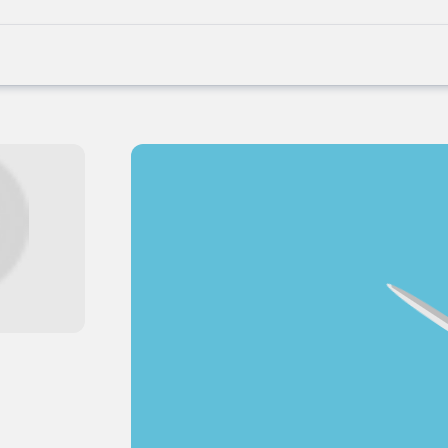
Joblife
-
Every
Job
Has
Its
Story