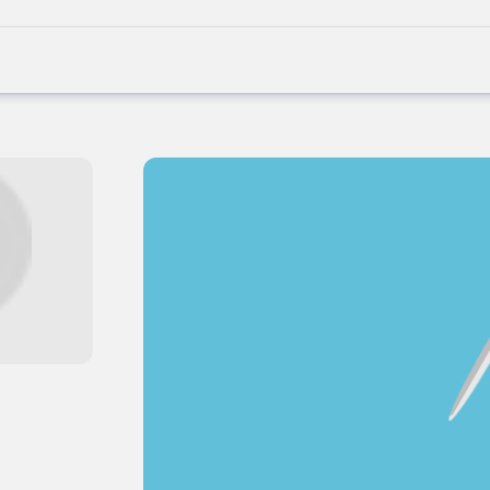
Joblife
-
Every
Job
Has
Its
Story