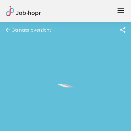
Joblife
-
Every
Ga naar overzicht
Job
Has
Its
Story