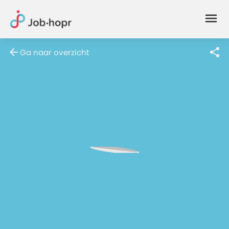
Joblife
-
Every
Ga naar overzicht
Job
Has
Its
Story