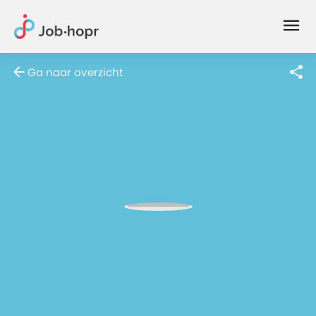
Joblife
-
Every
Ga naar overzicht
Job
Has
Its
Story