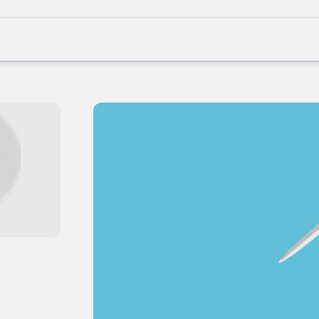
Joblife
-
Every
Job
Has
Its
Story