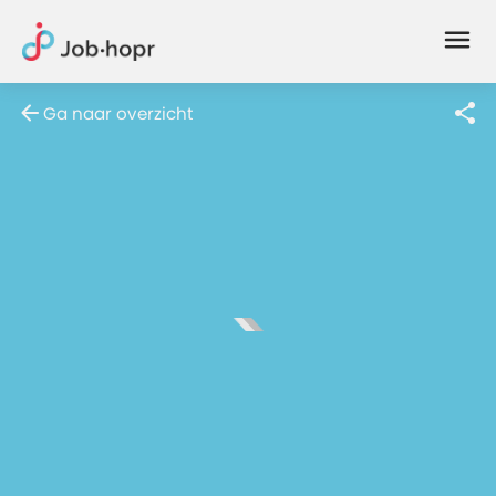
Joblife
-
Every
Ga naar overzicht
Job
Has
Its
Story