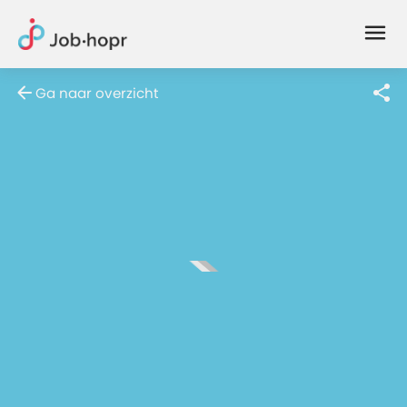
Joblife
-
Every
Ga naar overzicht
Job
Has
Its
Story