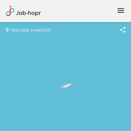
Joblife
-
Every
Ga naar overzicht
Job
Has
Its
Story