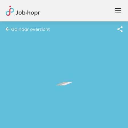
Joblife
-
Every
Ga naar overzicht
Job
Has
Its
Story