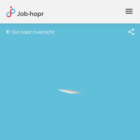
Joblife
-
Every
Ga naar overzicht
Job
Has
Its
Story