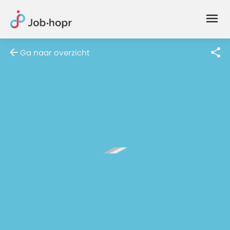
Joblife
-
Every
Ga naar overzicht
Job
Has
Its
Story