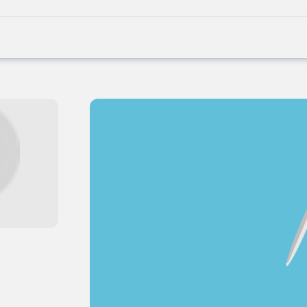
Joblife
-
Every
Job
Has
Its
Story