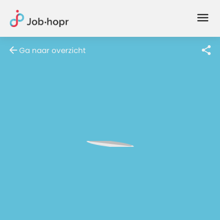
Joblife
-
Every
Ga naar overzicht
Job
Has
Its
Story