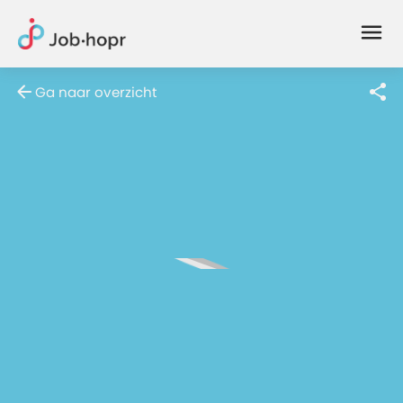
Joblife
-
Every
Ga naar overzicht
Job
Has
Its
Story