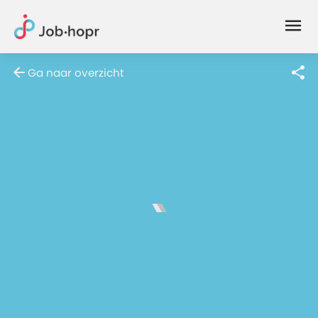
Joblife
-
Every
Ga naar overzicht
Job
Has
Its
Story