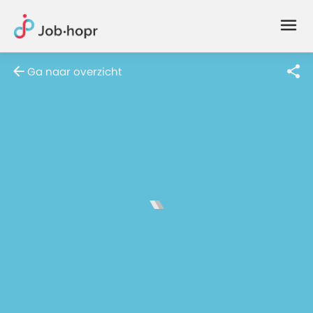
Joblife
-
Every
Ga naar overzicht
Job
Has
Its
Story