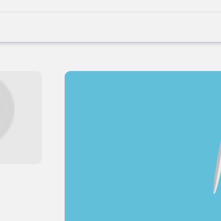
Joblife
-
Every
Job
Has
Its
Story