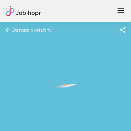
Joblife
-
Every
Ga naar overzicht
Job
Has
Its
Story