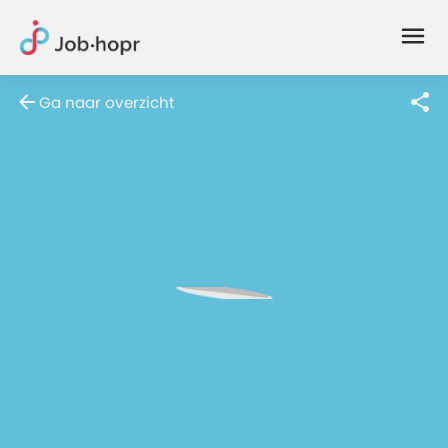
Joblife
-
Every
Ga naar overzicht
Job
Has
Its
Story