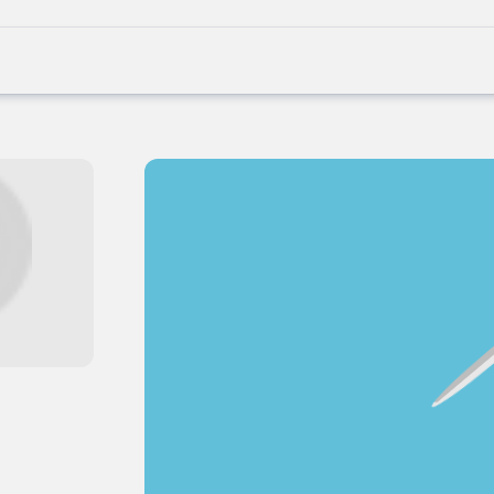
Joblife
-
Every
Job
Has
Its
Story