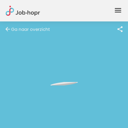
Joblife
-
Every
Ga naar overzicht
Job
Has
Its
Story