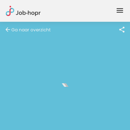
Joblife
-
Every
Ga naar overzicht
Job
Has
Its
Story