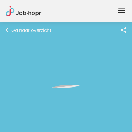
Joblife
-
Every
Ga naar overzicht
Job
Has
Its
Story