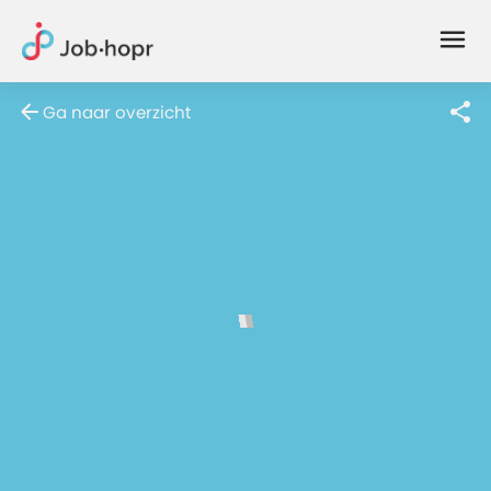
Joblife
-
Every
Ga naar overzicht
Job
Has
Its
Story