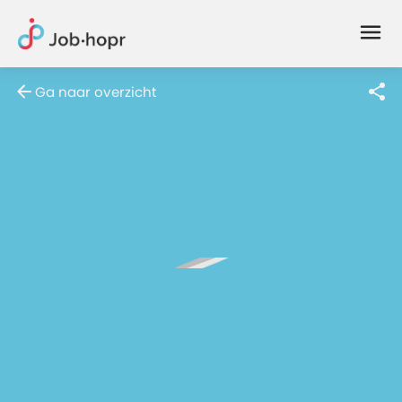
Joblife
-
Every
Ga naar overzicht
Job
Has
Its
Story