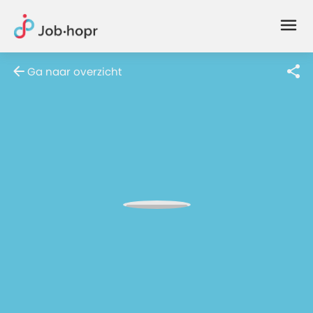
Joblife
-
Every
Ga naar overzicht
Job
Has
Its
Story