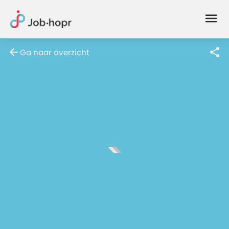
Joblife
-
Every
Ga naar overzicht
Job
Has
Its
Story