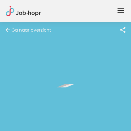
Joblife
-
Every
Ga naar overzicht
Job
Has
Its
Story