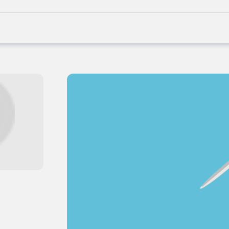
Joblife
-
Every
Job
Has
Its
Story