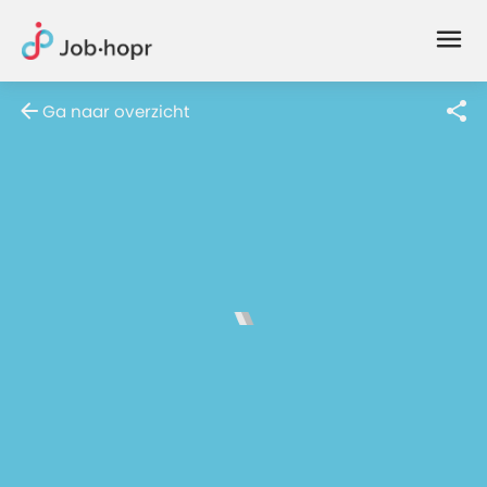
Joblife
-
Every
Ga naar overzicht
Job
Has
Its
Story