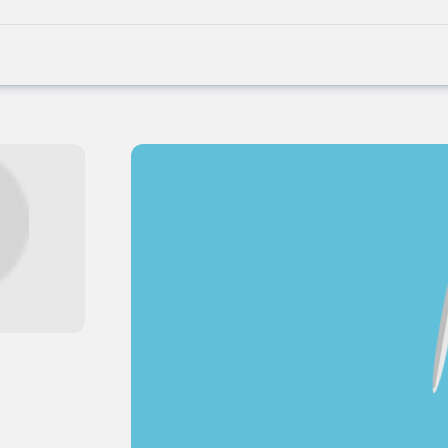
Joblife
-
Every
Job
Has
Its
Story