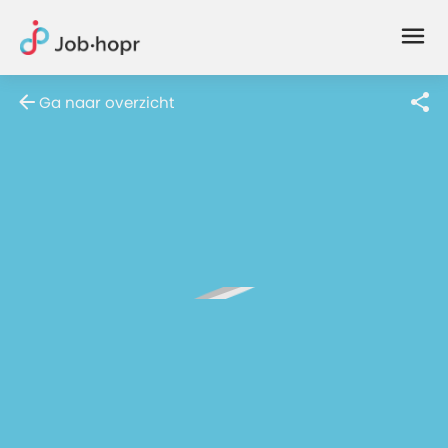
Joblife
-
Every
Ga naar overzicht
Job
Has
Its
Story