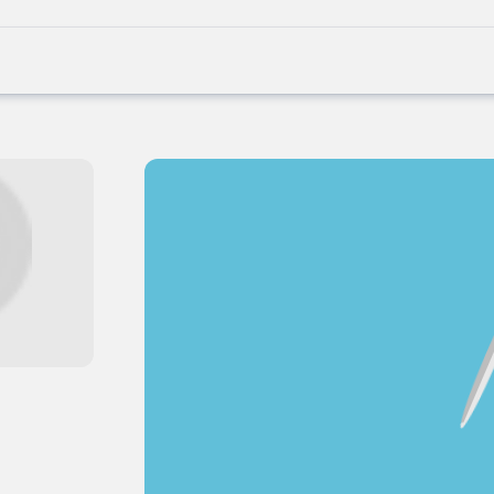
Joblife
-
Every
Job
Has
Its
Story