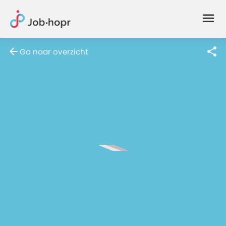
Joblife
-
Every
Ga naar overzicht
Job
Has
Its
Story