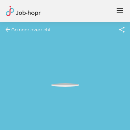
Joblife
-
Every
Ga naar overzicht
Job
Has
Its
Story