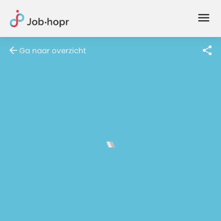
Joblife
-
Every
Ga naar overzicht
Job
Has
Its
Story